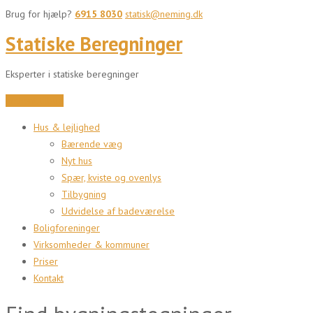
Brug for hjælp?
6915 8030
statisk@neming.dk
Statiske Beregninger
Eksperter i statiske beregninger
Indhent tilbud
Hus & lejlighed
Bærende væg
Nyt hus
Spær, kviste og ovenlys
Tilbygning
Udvidelse af badeværelse
Boligforeninger
Virksomheder & kommuner
Priser
Kontakt