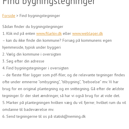
Find bygningstegninger
Forside
>
Find bygningstegninger
Sådan finder du bygningstegninger
1. Klik ind på enten
www.filarkiv.dk
eller
www.weblager.dk
– kan du ikke finde din kommune? Forsøg på kommunens egen
hjemmeside, typisk under byggeri
2. Vælg din kommune i oversigten
3. Søg efter din adresse
4. Find bygningstegninger i oversigten
– de fleste filer ligger som pdf-filer, og de relevante tegninger findes
ofte under emnerne “ombygning”, “tilbygning”, “beboelse” mv. Vi har
brug for en original plantegning og en snittegning. Gå efter de ældste
tegninger. Er der sket ændringer, så har vi også brug for at vide det.
5. Marker på plantegningen hvilken væg du vil fjerne; hvilket rum du vil
omdanne til badeværelse mv.
6. Send tegningerne til os på statisk@neming.dk